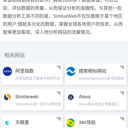
来源和网站排名的软件。拥有1000多个数据来源，可以比
较、评估数据的质量，从而保证分析的准确性。与其他一些
数据分析工具不同的是，SimilarWeb不仅仅着眼于某个地区
的用户;借助多元化的数据，掌握全球各地用户的信息，从而
能够更加客观、深入地分析网站的流量情况。
相关网站
阿里指数
搜索相似网站
阿里指数是了解电子商务平台
SimilarSiteSearch是寻找相似
市场动向的数据分析平台，
网站的最好工具，
2012年11月26日，阿里指数
SimilarSiteSearch可以帮你找
正式上线。根据阿里巴巴网站
到关于某个主题的最佳网站。
Similarweb
Alexa
每日运营的基本数据包括每天
对于用户而言，一部分人习惯
网站浏览量、每天浏览的人
SimilarWeb是一款可以帮助用
于常年只用几个固定的网站，
Alexa每天在网上搜集超过
次、每天新增供求产品数、新
户查看网站的真实参与、流量
还有一...
1,000GB的信息，不仅给出多
增公司数和产品数...
来源和网站排名的软件。拥有
达几十亿的网址链接，而且为
1000多个数据来源，可以比
其中的每一个网站进行了排
天眼查
360导航
较、评估数据的质量，从而保
名。可以说，Alexa是当前拥