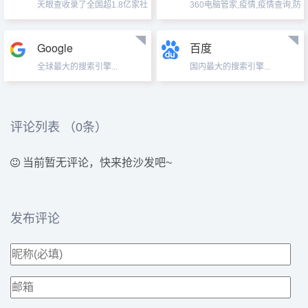
证分析的准确性。与其他一些
天眼查收录了全国超1.8亿家社
有URL数量最庞大，排名信息
360电脑管家,疫情,疫情查询,防
数据分析工具不同的是，
会实体信息(含企业、事业单
发布最详尽的网站。...
疫,复工防疫,软件管家,口
Simil...
位、基金会、学校、律所等)，
罩,Win7 停服,Win7,360全屋路
包含上市信息、企业背景、企
由V5M,蓝屏修复,F4蓝屏预防,
Google
百度
业发展、司法风险、经营风
病毒免疫...
险、经营状况、知识产权等
全球最大的搜索引擎...
国内最大的搜索引擎...
300多种数据维度，实现全量
数据实时更新。...
评论列表 （
0
条）
当前暂无评论，快来抢沙发吧~
发布评论