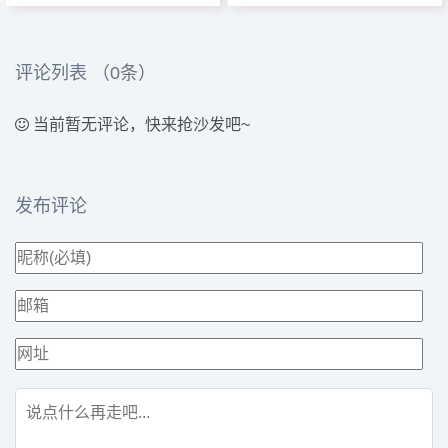
字显示最相关的搜狗推广内
向中文互联网管理者、移动开
的一款免费产品，通过在您的
容，从而为合作伙伴带来收...
发者、创业者的搜索流量管理
网站上展示广告，让您轻松实
的官方平台。提供有助于搜索
现创收。...
引擎抓取收录的提交和分析工
评论列表 （
0
条）
具， SEO的优化建议等。通过
线上线下多种互动渠道，为互
联网多端载...
当前暂无评论，快来抢沙发吧~
发布评论