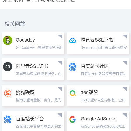
站上展示广告，让您轻松实现创收。
相关网站
Godaddy
腾讯云SSL证书
GoDaddy是一家提供域名注册
Symantec(赛门铁克)是信息安
和互联网主机服务的美国公
全领域全球领先的解决方案提
司，服务产品涉及域名主机领
供商，全球最大的信息安全厂
域基础业务：域名注册、虚拟
商和服务商，最权威的数字证
阿里云SSL证书
百度站长社区
主机、VPS、独立主机，以及
书颁发机构，为企业、个人用
域名主机领域的衍生业务：独
阿里云为您提供证书服务，在
户和服务供应商提供广泛的内
百度站长社区是搭载于百度站
立IP、SSL证书、网站建设、
云上签发Symantec、
容和网络安全解决方案， 帮助
长平台，为站长们提供交流学
邮箱、相...
GlobalSign、GeoTrust证书，
个...
习的官方社区。设置有站长互
实现网站HTTPS化，使网站可
助、站长工具、官方问答集
搜狗联盟
360联盟
信，防劫持、防篡改、防监
锦、学院同学汇、活动专区、
听。并对云上证书进行统一生
搜狗联盟流量推广合作，是为
站长江湖等版块，旨在全心全
360联盟以安全为根基，全面
命周期管理，简化证书部署...
合作伙伴提供的搜索支持服
意为站长服务，与百度携手共
提升直客收量阶梯价格，开放
务。合作伙伴通过软件、网
建良性发展的互联网生...
更多流量导入方式，让合作伙
站、网吧等渠道，在让自己的
伴获取更大收益。稳定的平台
百度站长平台
Google AdSense
用户便捷的使用搜索引擎的同
系统，便捷的操作流程，帮助
时，还能根据用户搜索的关键
百度站长平台是全球最大的面
会员流量快速变现。...
AdSense 是谷歌Google推出